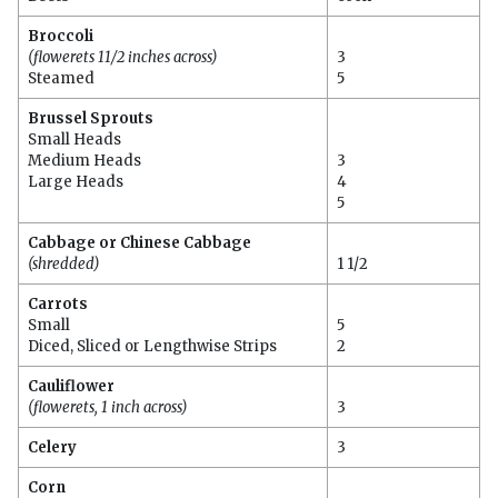
Broccoli
(flowerets 11/2 inches across)
3
Steamed
5
Brussel Sprouts
Small Heads
Medium Heads
3
Large Heads
4
5
Cabbage or Chinese Cabbage
(shredded)
1 1/2
Carrots
Small
5
Diced, Sliced or Lengthwise Strips
2
Cauliflower
(flowerets, 1 inch across)
3
Celery
3
Corn