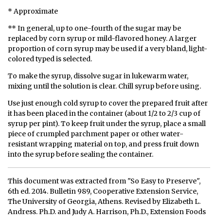
* Approximate
** In general, up to one-fourth of the sugar may be
replaced by corn syrup or mild-flavored honey. A larger
proportion of corn syrup may be used if a very bland, light-
colored typed is selected.
To make the syrup, dissolve sugar in lukewarm water,
mixing until the solution is clear. Chill syrup before using.
Use just enough cold syrup to cover the prepared fruit after
it has been placed in the container (about 1/2 to 2/3 cup of
syrup per pint). To keep fruit under the syrup, place a small
piece of crumpled parchment paper or other water-
resistant wrapping material on top, and press fruit down
into the syrup before sealing the container.
This document was extracted from "So Easy to Preserve",
6th ed. 2014. Bulletin 989, Cooperative Extension Service,
The University of Georgia, Athens. Revised by Elizabeth L.
Andress. Ph.D. and Judy A. Harrison, Ph.D., Extension Foods