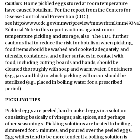
Caution:
Home pickled eggs stored at room temperature
have caused botulism. For the report from the Centers for
Disease Control and Prevention (CDC),
see
http://www.cdc.gov/mmwr/preview/mmwrhtml/mm4934a
Editorial Note in this report cautions against room
temperature pickling and storage, also. The CDC further
cautions that to reduce the risk for botulism when pickling,
food items should be washed and cooked adequately, and
utensils, containers, and other surfaces in contact with
food, including cutting boards and hands, should be
cleaned thoroughly with soap and warm water. Containers
(e.g., jars and lids) in which pickling will occur should be
sterilized (e.g., placed in boiling water for a prescribed
period).
PICKLING TIPS
Pickled eggs are peeled, hard-cooked eggs in a solution
consisting basically of vinegar, salt, spices, and perhaps
other seasonings. Pickling solutions are heated to boiling,
simmered for 5 minutes, and poured over the peeled eggs.
Egg whites tend to be more tender if a boiling solution is