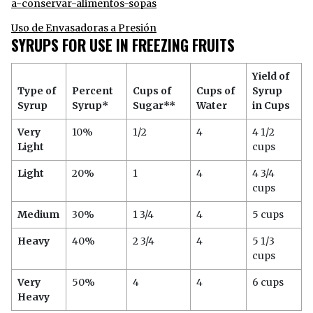
a-conservar-alimentos-sopas
Uso de Envasadoras a Presión
SYRUPS FOR USE IN FREEZING FRUITS
Yield of
Type of
Percent
Cups of
Cups of
Syrup
Syrup
Syrup*
Sugar**
Water
in Cups
Very
10%
1/2
4
4 1/2
Light
cups
Light
20%
1
4
4 3/4
cups
Medium
30%
1 3/4
4
5 cups
Heavy
40%
2 3/4
4
5 1/3
cups
Very
50%
4
4
6 cups
Heavy