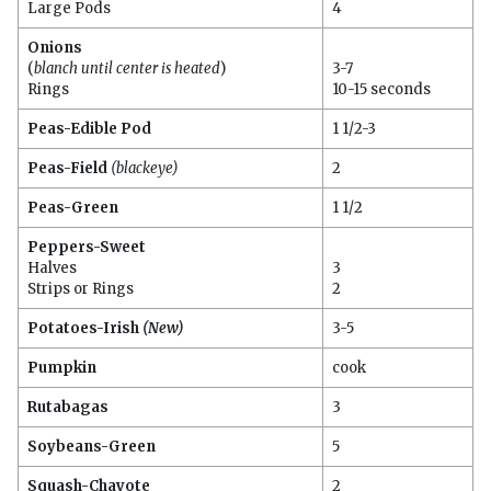
Large Pods
4
Onions
(
blanch until center is heated
)
3-7
Rings
10-15 seconds
Peas-Edible Pod
1 1/2-3
Peas-Field
(blackeye)
2
Peas-Green
1 1/2
Peppers-Sweet
Halves
3
Strips or Rings
2
Potatoes-Irish
(New)
3-5
Pumpkin
cook
Rutabagas
3
Soybeans-Green
5
Squash-Chayote
2