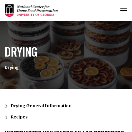
T
n
{/exp:channel:entires}
DRYING
Drying
Drying General Information
Recipes