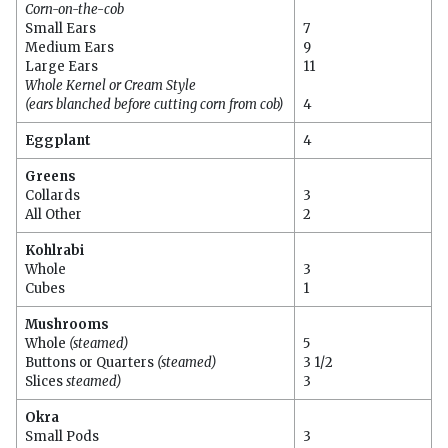
Corn-on-the-cob
Small Ears
7
Medium Ears
9
Large Ears
11
Whole Kernel or Cream Style
(ears blanched before cutting corn from cob)
4
Eggplant
4
Greens
Collards
3
All Other
2
Kohlrabi
Whole
3
Cubes
1
Mushrooms
Whole
(steamed)
5
Buttons or Quarters
(steamed)
3 1/2
Slices
steamed)
3
Okra
Small Pods
3