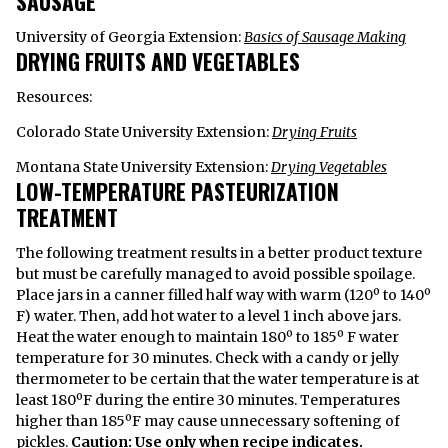
SAUSAGE
University of Georgia Extension:
Basics of Sausage Making
DRYING FRUITS AND VEGETABLES
Resources:
Colorado State University Extension:
Drying Fruits
Montana State University Extension:
Drying Vegetables
LOW-TEMPERATURE PASTEURIZATION
TREATMENT
The following treatment results in a better product texture
but must be carefully managed to avoid possible spoilage.
Place jars in a canner filled half way with warm (120º to 140º
F) water. Then, add hot water to a level 1 inch above jars.
Heat the water enough to maintain 180º to 185º F water
temperature for 30 minutes. Check with a candy or jelly
thermometer to be certain that the water temperature is at
least 180ºF during the entire 30 minutes. Temperatures
higher than 185ºF may cause unnecessary softening of
pickles.
Caution: Use only when recipe indicates.