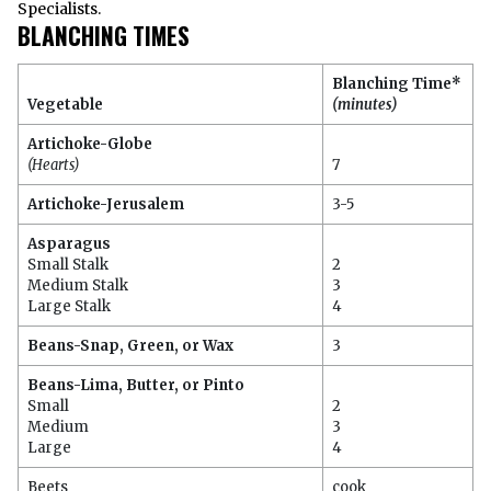
Specialists.
BLANCHING TIMES
Blanching Time*
Vegetable
(minutes)
Artichoke-Globe
(Hearts)
7
Artichoke-Jerusalem
3-5
Asparagus
Small Stalk
2
Medium Stalk
3
Large Stalk
4
Beans-Snap, Green, or Wax
3
Beans-Lima, Butter, or Pinto
Small
2
Medium
3
Large
4
Beets
cook