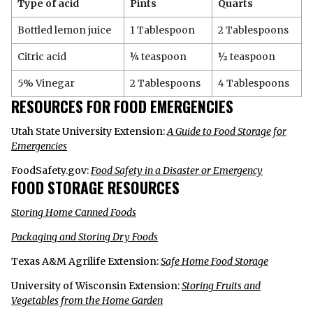
Type of acid
Pints
Quarts
Bottled lemon juice
1 Tablespoon
2 Tablespoons
Citric acid
¼ teaspoon
½ teaspoon
5% Vinegar
2 Tablespoons
4 Tablespoons
RESOURCES FOR FOOD EMERGENCIES
Utah State University Extension:
A Guide to Food Storage for
Emergencies
FoodSafety.gov:
Food Safety in a Disaster or Emergency
FOOD STORAGE RESOURCES
Storing Home Canned Foods
Packaging and Storing Dry Foods
Texas A&M Agrilife Extension:
Safe Home Food Storage
University of Wisconsin Extension:
Storing Fruits and
Vegetables from the Home Garden