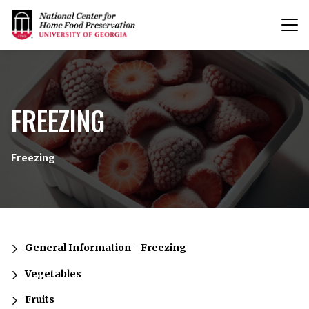
T
n
{/exp:channel:entires}
FREEZING
Freezing
General Information - Freezing
Vegetables
Fruits