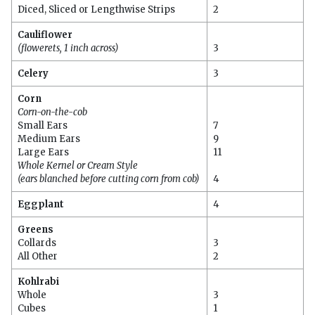
Diced, Sliced or Lengthwise Strips
2
Cauliflower
(flowerets, 1 inch across)
3
Celery
3
Corn
Corn-on-the-cob
Small Ears
7
Medium Ears
9
Large Ears
11
Whole Kernel or Cream Style
(ears blanched before cutting corn from cob)
4
Eggplant
4
Greens
Collards
3
All Other
2
Kohlrabi
Whole
3
Cubes
1