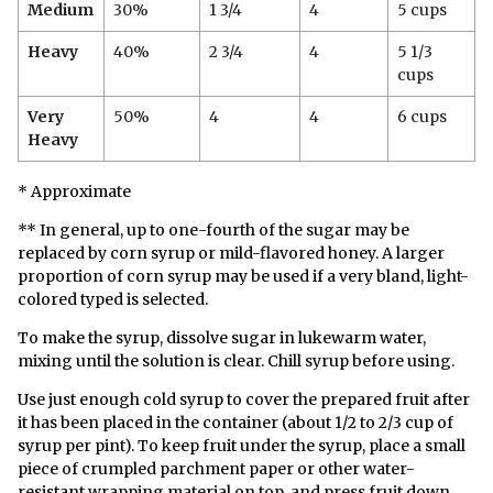
Medium
30%
1 3/4
4
5 cups
Heavy
40%
2 3/4
4
5 1/3
cups
Very
50%
4
4
6 cups
Heavy
* Approximate
** In general, up to one-fourth of the sugar may be
replaced by corn syrup or mild-flavored honey. A larger
proportion of corn syrup may be used if a very bland, light-
colored typed is selected.
To make the syrup, dissolve sugar in lukewarm water,
mixing until the solution is clear. Chill syrup before using.
Use just enough cold syrup to cover the prepared fruit after
it has been placed in the container (about 1/2 to 2/3 cup of
syrup per pint). To keep fruit under the syrup, place a small
piece of crumpled parchment paper or other water-
resistant wrapping material on top, and press fruit down