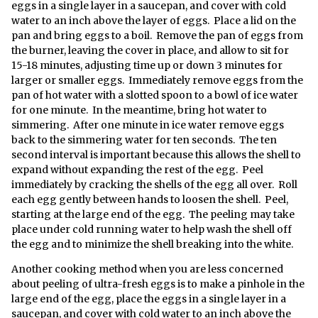
eggs in a single layer in a saucepan, and cover with cold
water to an inch above the layer of eggs. Place a lid on the
pan and bring eggs to a boil. Remove the pan of eggs from
the burner, leaving the cover in place, and allow to sit for
15-18 minutes, adjusting time up or down 3 minutes for
larger or smaller eggs. Immediately remove eggs from the
pan of hot water with a slotted spoon to a bowl of ice water
for one minute. In the meantime, bring hot water to
simmering. After one minute in ice water remove eggs
back to the simmering water for ten seconds. The ten
second interval is important because this allows the shell to
expand without expanding the rest of the egg. Peel
immediately by cracking the shells of the egg all over. Roll
each egg gently between hands to loosen the shell. Peel,
starting at the large end of the egg. The peeling may take
place under cold running water to help wash the shell off
the egg and to minimize the shell breaking into the white.
Another cooking method when you are less concerned
about peeling of ultra-fresh eggs is to make a pinhole in the
large end of the egg, place the eggs in a single layer in a
saucepan, and cover with cold water to an inch above the