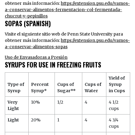
obtener más información:
https://extension.psu.edu/vamos-
a-conservar-alimentos-fermentacion-col-fermentada-
chucrut-y-pepinillos
SOPAS (SPANISH)
Visite el siguiente sitio web de Penn State University para
obtener más información:
https://extension.psu.edu/vamos-
a-conservar-alimentos-sopas
Uso de Envasadoras a Presión
SYRUPS FOR USE IN FREEZING FRUITS
Yield of
Type of
Percent
Cups of
Cups of
Syrup
Syrup
Syrup*
Sugar**
Water
in Cups
Very
10%
1/2
4
4 1/2
Light
cups
Light
20%
1
4
4 3/4
cups