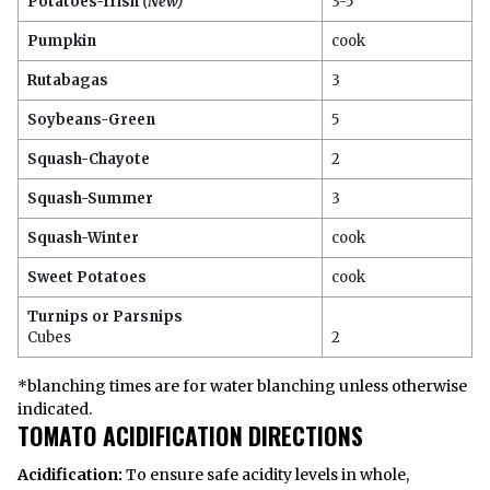
Potatoes-Irish
(New)
3-5
Pumpkin
cook
Rutabagas
3
Soybeans-Green
5
Squash-Chayote
2
Squash-Summer
3
Squash-Winter
cook
Sweet Potatoes
cook
Turnips or Parsnips
Cubes
2
*blanching times are for water blanching unless otherwise
indicated.
TOMATO ACIDIFICATION DIRECTIONS
Acidification:
To ensure safe acidity levels in whole,