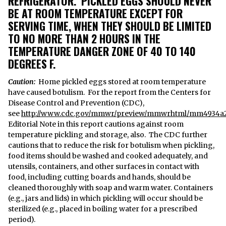
REFRIGERATOR. PICKLED EGGS SHOULD NEVER
BE AT ROOM TEMPERATURE EXCEPT FOR
SERVING TIME, WHEN THEY SHOULD BE LIMITED
TO NO MORE THAN 2 HOURS IN THE
TEMPERATURE DANGER ZONE OF 40 TO 140
DEGREES F.
Caution:
Home pickled eggs stored at room temperature
have caused botulism. For the report from the Centers for
Disease Control and Prevention (CDC),
see
http://www.cdc.gov/mmwr/preview/mmwrhtml/mm4934a
Editorial Note in this report cautions against room
temperature pickling and storage, also. The CDC further
cautions that to reduce the risk for botulism when pickling,
food items should be washed and cooked adequately, and
utensils, containers, and other surfaces in contact with
food, including cutting boards and hands, should be
cleaned thoroughly with soap and warm water. Containers
(e.g., jars and lids) in which pickling will occur should be
sterilized (e.g., placed in boiling water for a prescribed
period).