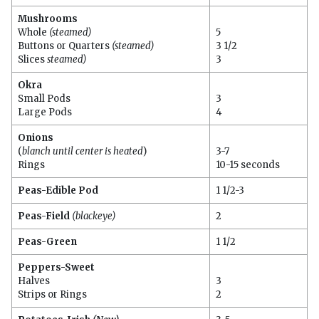
Mushrooms
Whole
(steamed)
5
Buttons or Quarters
(steamed)
3 1/2
Slices
steamed)
3
Okra
Small Pods
3
Large Pods
4
Onions
(
blanch until center is heated
)
3-7
Rings
10-15 seconds
Peas-Edible Pod
1 1/2-3
Peas-Field
(blackeye)
2
Peas-Green
1 1/2
Peppers-Sweet
Halves
3
Strips or Rings
2