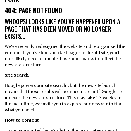
404: PAGE NOT FOUND
WHOOPS! LOOKS LIKE YOU'VE HAPPENED UPON A
PAGE THAT HAS BEEN MOVED OR NO LONGER
EXISTS...
​We’ve recently redesigned the website and reorganized the
content. If you’ve bookmarked pages in the old site, you’ll
most likely need to update those bookmarks to reflect the
new site structure.
Site Search
Google powers our site search... but the new site launch
means that those results will be inaccurate until Google re-
indexes the new site structure. This may take 1-3 weeks. In
the meantime, we invite you to explore our new site to find
what you need.
How-to Content
To get you started, here's a list of the main categories of