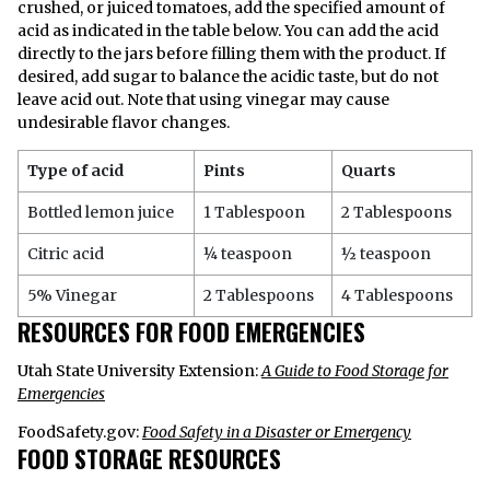
crushed, or juiced tomatoes, add the specified amount of
acid as indicated in the table below. You can add the acid
directly to the jars before filling them with the product. If
desired, add sugar to balance the acidic taste, but do not
leave acid out. Note that using vinegar may cause
undesirable flavor changes.
Type of acid
Pints
Quarts
Bottled lemon juice
1 Tablespoon
2 Tablespoons
Citric acid
¼ teaspoon
½ teaspoon
5% Vinegar
2 Tablespoons
4 Tablespoons
RESOURCES FOR FOOD EMERGENCIES
Utah State University Extension:
A Guide to Food Storage for
Emergencies
FoodSafety.gov:
Food Safety in a Disaster or Emergency
FOOD STORAGE RESOURCES