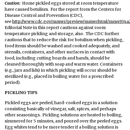
Caution:
Home pickled eggs stored at room temperature
have caused botulism. For the report from the Centers for
Disease Control and Prevention (CDC),
see
http://www.cdc.gov/mmwr/preview/mmwrhtml/mm4934a
Editorial Note in this report cautions against room
temperature pickling and storage, also. The CDC further
cautions that to reduce the risk for botulism when pickling,
food items should be washed and cooked adequately, and
utensils, containers, and other surfaces in contact with
food, including cutting boards and hands, should be
cleaned thoroughly with soap and warm water. Containers
(e.g., jars and lids) in which pickling will occur should be
sterilized (e.g., placed in boiling water for a prescribed
period).
PICKLING TIPS
Pickled eggs are peeled, hard-cooked eggs in a solution
consisting basically of vinegar, salt, spices, and perhaps
other seasonings. Pickling solutions are heated to boiling,
simmered for 5 minutes, and poured over the peeled eggs.
Egg whites tend to be more tender if a boiling solution is