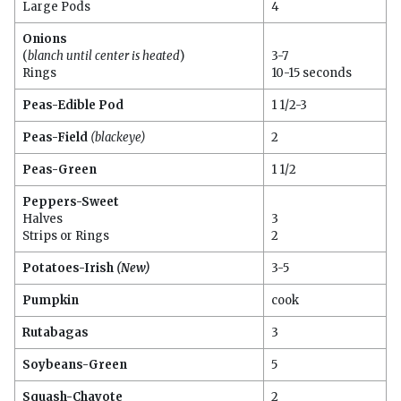
Large Pods
4
Onions
(
blanch until center is heated
)
3-7
Rings
10-15 seconds
Peas-Edible Pod
1 1/2-3
Peas-Field
(blackeye)
2
Peas-Green
1 1/2
Peppers-Sweet
Halves
3
Strips or Rings
2
Potatoes-Irish
(New)
3-5
Pumpkin
cook
Rutabagas
3
Soybeans-Green
5
Squash-Chayote
2