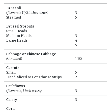
Broccoli
(flowerets 11/2 inches across)
3
Steamed
5
Brussel Sprouts
Small Heads
Medium Heads
3
Large Heads
4
5
Cabbage or Chinese Cabbage
(shredded)
1 1/2
Carrots
Small
5
Diced, Sliced or Lengthwise Strips
2
Cauliflower
(flowerets, 1 inch across)
3
Celery
3
Corn