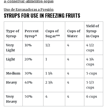
a-conservar-alimentos-sopas
Uso de Envasadoras a Presión
SYRUPS FOR USE IN FREEZING FRUITS
Yield of
Type of
Percent
Cups of
Cups of
Syrup
Syrup
Syrup*
Sugar**
Water
in Cups
Very
10%
1/2
4
4 1/2
Light
cups
Light
20%
1
4
4 3/4
cups
Medium
30%
1 3/4
4
5 cups
Heavy
40%
2 3/4
4
5 1/3
cups
Very
50%
4
4
6 cups
Heavy