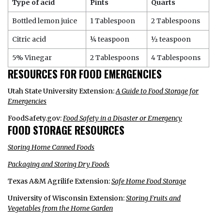
Type of acid
Pints
Quarts
Bottled lemon juice
1 Tablespoon
2 Tablespoons
Citric acid
¼ teaspoon
½ teaspoon
5% Vinegar
2 Tablespoons
4 Tablespoons
RESOURCES FOR FOOD EMERGENCIES
Utah State University Extension:
A Guide to Food Storage for
Emergencies
FoodSafety.gov:
Food Safety in a Disaster or Emergency
FOOD STORAGE RESOURCES
Storing Home Canned Foods
Packaging and Storing Dry Foods
Texas A&M Agrilife Extension:
Safe Home Food Storage
University of Wisconsin Extension:
Storing Fruits and
Vegetables from the Home Garden