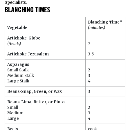
Specialists.
BLANCHING TIMES
Blanching Time*
Vegetable
(minutes)
Artichoke-Globe
(Hearts)
7
Artichoke-Jerusalem
3-5
Asparagus
Small Stalk
2
Medium Stalk
3
Large Stalk
4
Beans-Snap, Green, or Wax
3
Beans-Lima, Butter, or Pinto
Small
2
Medium
3
Large
4
Beets
cook