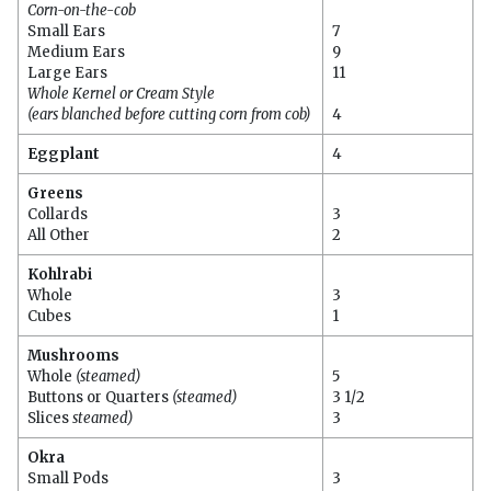
Corn-on-the-cob
Small Ears
7
Medium Ears
9
Large Ears
11
Whole Kernel or Cream Style
(ears blanched before cutting corn from cob)
4
Eggplant
4
Greens
Collards
3
All Other
2
Kohlrabi
Whole
3
Cubes
1
Mushrooms
Whole
(steamed)
5
Buttons or Quarters
(steamed)
3 1/2
Slices
steamed)
3
Okra
Small Pods
3