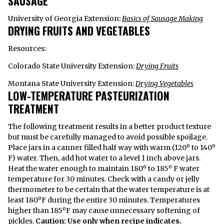
SAUSAGE
University of Georgia Extension:
Basics of Sausage Making
DRYING FRUITS AND VEGETABLES
Resources:
Colorado State University Extension:
Drying Fruits
Montana State University Extension:
Drying Vegetables
LOW-TEMPERATURE PASTEURIZATION
TREATMENT
The following treatment results in a better product texture
but must be carefully managed to avoid possible spoilage.
Place jars in a canner filled half way with warm (120º to 140º
F) water. Then, add hot water to a level 1 inch above jars.
Heat the water enough to maintain 180º to 185º F water
temperature for 30 minutes. Check with a candy or jelly
thermometer to be certain that the water temperature is at
least 180ºF during the entire 30 minutes. Temperatures
higher than 185ºF may cause unnecessary softening of
pickles.
Caution: Use only when recipe indicates.