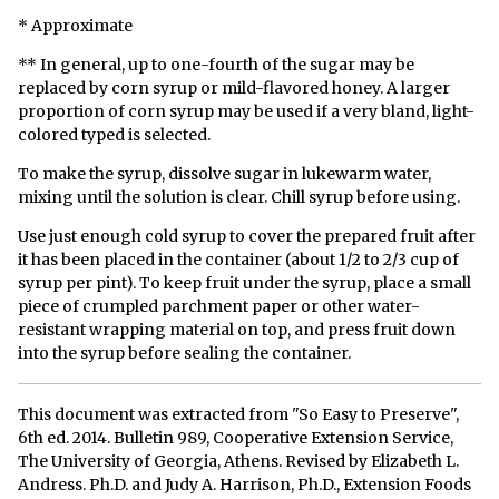
* Approximate
** In general, up to one-fourth of the sugar may be
replaced by corn syrup or mild-flavored honey. A larger
proportion of corn syrup may be used if a very bland, light-
colored typed is selected.
To make the syrup, dissolve sugar in lukewarm water,
mixing until the solution is clear. Chill syrup before using.
Use just enough cold syrup to cover the prepared fruit after
it has been placed in the container (about 1/2 to 2/3 cup of
syrup per pint). To keep fruit under the syrup, place a small
piece of crumpled parchment paper or other water-
resistant wrapping material on top, and press fruit down
into the syrup before sealing the container.
This document was extracted from "So Easy to Preserve",
6th ed. 2014. Bulletin 989, Cooperative Extension Service,
The University of Georgia, Athens. Revised by Elizabeth L.
Andress. Ph.D. and Judy A. Harrison, Ph.D., Extension Foods