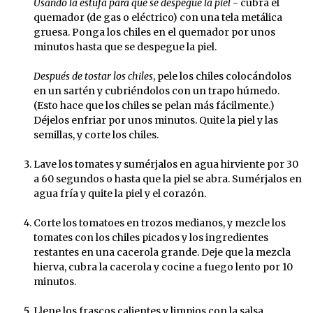
Usando la estufa para que se despegue la piel
- cubra el
quemador (de gas o eléctrico) con una tela metálica
gruesa. Ponga los chiles en el quemador por unos
minutos hasta que se despegue la piel.
Después de tostar los chiles
, pele los chiles colocándolos
en un sartén y cubriéndolos con un trapo húmedo.
(Esto hace que los chiles se pelan más fácilmente.)
Déjelos enfriar por unos minutos. Quite la piel y las
semillas, y corte los chiles.
Lave los tomates y sumérjalos en agua hirviente por 30
a 60 segundos o hasta que la piel se abra. Sumérjalos en
agua fría y quite la piel y el corazón.
Corte los tomatoes en trozos medianos, y mezcle los
tomates con los chiles picados y los ingredientes
restantes en una cacerola grande. Deje que la mezcla
hierva, cubra la cacerola y cocine a fuego lento por 10
minutos.
Llene los frascos calientes y limpios con la salsa