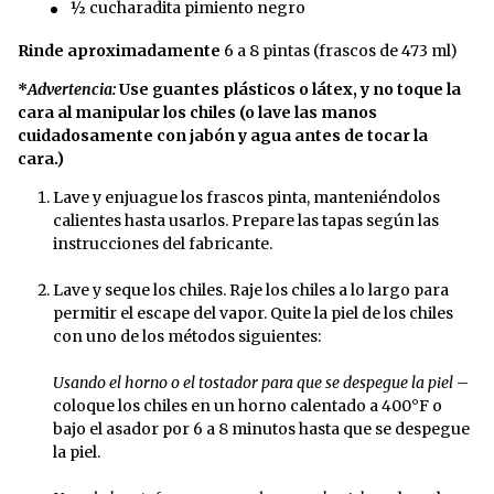
½ cucharadita pimiento negro
Rinde aproximadamente
6 a 8 pintas (frascos de 473 ml)
*
Advertencia:
Use guantes plásticos o látex, y no toque la
cara al manipular los chiles (o lave las manos
cuidadosamente con jabón y agua antes de tocar la
cara.)
Lave y enjuague los frascos pinta, manteniéndolos
calientes hasta usarlos. Prepare las tapas según las
instrucciones del fabricante.
Lave y seque los chiles. Raje los chiles a lo largo para
permitir el escape del vapor. Quite la piel de los chiles
con uno de los métodos siguientes:
Usando el horno o el tostador para que se despegue la piel
–
coloque los chiles en un horno calentado a 400°F o
bajo el asador por 6 a 8 minutos hasta que se despegue
la piel.