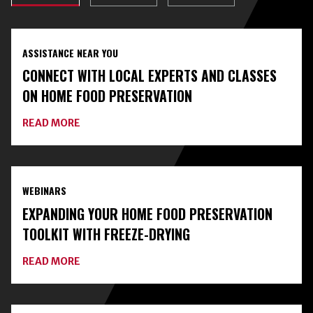
ASSISTANCE NEAR YOU
CONNECT WITH LOCAL EXPERTS AND CLASSES
ON HOME FOOD PRESERVATION
ABOUT
READ MORE
CONNECT
WITH
LOCAL
EXPERTS
AND
WEBINARS
CLASSES
ON
EXPANDING YOUR HOME FOOD PRESERVATION
HOME
FOOD
TOOLKIT WITH FREEZE-DRYING
PRESERVATION
ABOUT
READ MORE
EXPANDING
YOUR
HOME
FOOD