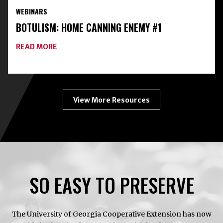
PRESERVATION
WEBINARS
TOOLKIT
WITH
BOTULISM: HOME CANNING ENEMY #1
FREEZE-
DRYING
ABOUT
READ MORE
BOTULISM:
HOME
CANNING
ENEMY
#1
View More Resources
SO EASY TO PRESERVE
The University of Georgia Cooperative Extension has now