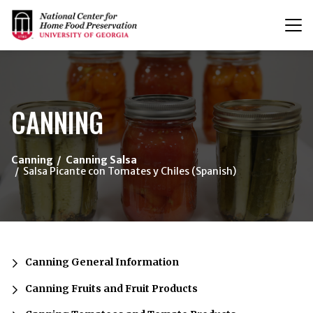
T
n
{/exp:channel:entires}
CANNING
Canning
Canning Salsa
Salsa Picante con Tomates y Chiles (Spanish)
Canning General Information
Canning Fruits and Fruit Products