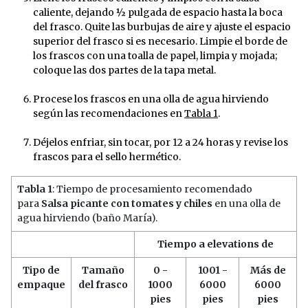
caliente, dejando ½ pulgada de espacio hasta la boca
del frasco. Quite las burbujas de aire y ajuste el espacio
superior del frasco si es necesario. Limpie el borde de
los frascos con una toalla de papel, limpia y mojada;
coloque las dos partes de la tapa metal.
Procese los frascos en una olla de agua hirviendo
según las recomendaciones en
Tabla 1
.
Déjelos enfriar, sin tocar, por 12 a 24 horas y revise los
frascos para el sello hermético.
Tabla 1
: Tiempo de procesamiento recomendado
para
Salsa picante con tomates y chiles
en una olla de
agua hirviendo (baño María).
Tiempo a elevations de
Tipo de
Tamaño
0 -
1001 -
Más de
empaque
del frasco
1000
6000
6000
pies
pies
pies