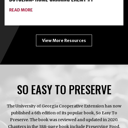
DRYING
ABOUT
READ MORE
BOTULISM:
HOME
CANNING
ENEMY
#1
View More Resources
SO EASY TO PRESERVE
The University of Georgia Cooperative Extension has now
published a 6th edition of its popular book, So Easy To
Preserve. The book was reviewed and updated in 2020.
Chapters in the 388-page book include Preserving Food,