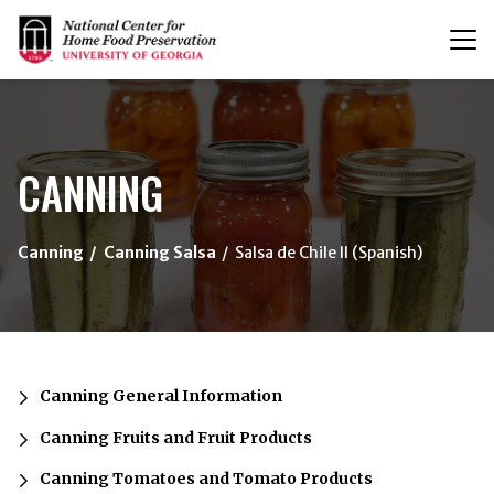
T
n
{/exp:channel:entires}
CANNING
Canning
Canning Salsa
Salsa de Chile II (Spanish)
Canning General Information
Canning Fruits and Fruit Products
Canning Tomatoes and Tomato Products