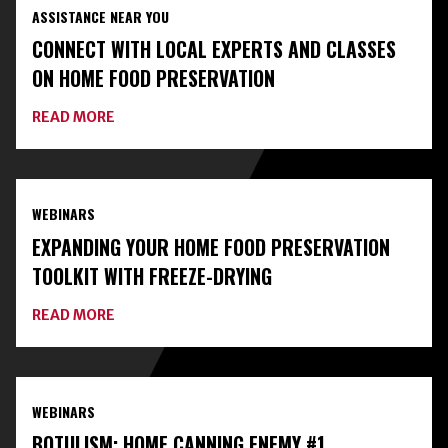
ASSISTANCE NEAR YOU
CONNECT WITH LOCAL EXPERTS AND CLASSES
ON HOME FOOD PRESERVATION
ABOUT
READ MORE
CONNECT
WITH
LOCAL
EXPERTS
AND
WEBINARS
CLASSES
ON
EXPANDING YOUR HOME FOOD PRESERVATION
HOME
FOOD
TOOLKIT WITH FREEZE-DRYING
PRESERVATION
ABOUT
READ MORE
EXPANDING
YOUR
HOME
FOOD
PRESERVATION
WEBINARS
TOOLKIT
WITH
BOTULISM: HOME CANNING ENEMY #1
FREEZE-