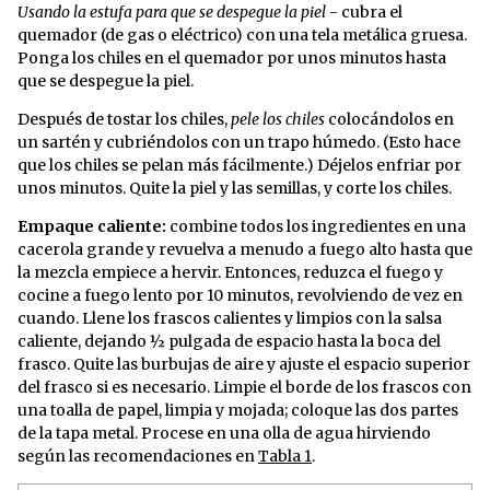
Usando la estufa para que se despegue la piel
- cubra el
quemador (de gas o eléctrico) con una tela metálica gruesa.
Ponga los chiles en el quemador por unos minutos hasta
que se despegue la piel.
Después de tostar los chiles,
pele los chiles
colocándolos en
un sartén y cubriéndolos con un trapo húmedo. (Esto hace
que los chiles se pelan más fácilmente.) Déjelos enfriar por
unos minutos. Quite la piel y las semillas, y corte los chiles.
Empaque caliente:
combine todos los ingredientes en una
cacerola grande y revuelva a menudo a fuego alto hasta que
la mezcla empiece a hervir. Entonces, reduzca el fuego y
cocine a fuego lento por 10 minutos, revolviendo de vez en
cuando. Llene los frascos calientes y limpios con la salsa
caliente, dejando ½ pulgada de espacio hasta la boca del
frasco. Quite las burbujas de aire y ajuste el espacio superior
del frasco si es necesario. Limpie el borde de los frascos con
una toalla de papel, limpia y mojada; coloque las dos partes
de la tapa metal. Procese en una olla de agua hirviendo
según las recomendaciones en
Tabla 1
.