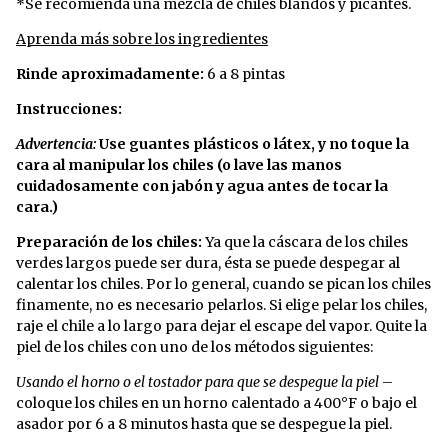
*Se recomienda una mezcla de chiles blandos y picantes.
Aprenda más sobre los ingredientes
Rinde aproximadamente:
6 a 8 pintas
Instrucciones:
Advertencia:
Use guantes plásticos o látex, y no toque la
cara al manipular los chiles (o lave las manos
cuidadosamente con jabón y agua antes de tocar la
cara.)
Preparación de los chiles:
Ya que la cáscara de los chiles
verdes largos puede ser dura, ésta se puede despegar al
calentar los chiles. Por lo general, cuando se pican los chiles
finamente, no es necesario pelarlos. Si elige pelar los chiles,
raje el chile a lo largo para dejar el escape del vapor. Quite la
piel de los chiles con uno de los métodos siguientes:
Usando el horno o el tostador para que se despegue la piel
–
coloque los chiles en un horno calentado a 400°F o bajo el
asador por 6 a 8 minutos hasta que se despegue la piel.